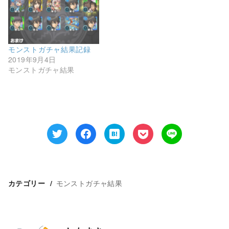
で
(
開
新
き
し
ま
い
す
ウ
)
ィ
ン
ド
モンストガチャ結果記録
ウ
2019年9月4日
で
開
モンストガチャ結果
き
ま
す
)
モンストガチャ結果
カテゴリー