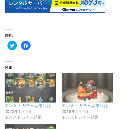
共有:
ク
F
リ
a
ッ
c
ク
e
し
b
て
o
T
o
関連
w
k
i
で
t
共
t
有
e
す
r
る
で
に
共
は
有
ク
(
リ
新
ッ
モンストガチャ結果記録
モンストガチャ結果記録
し
ク
い
し
2020年1月7日
2019年2月7日
ウ
て
モンストガチャ結果
モンストガチャ結果
ィ
く
ン
だ
ド
さ
ウ
い