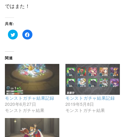
ではまた！
共有:
ク
F
リ
a
ッ
c
ク
e
し
b
て
o
T
o
関連
w
k
i
で
t
共
t
有
e
す
r
る
で
に
共
は
有
ク
(
リ
新
ッ
モンストガチャ結果記録
モンストガチャ結果記録
し
ク
い
し
2020年6月27日
2019年5月8日
ウ
て
モンストガチャ結果
モンストガチャ結果
ィ
く
ン
だ
ド
さ
ウ
い
で
(
開
新
き
し
ま
い