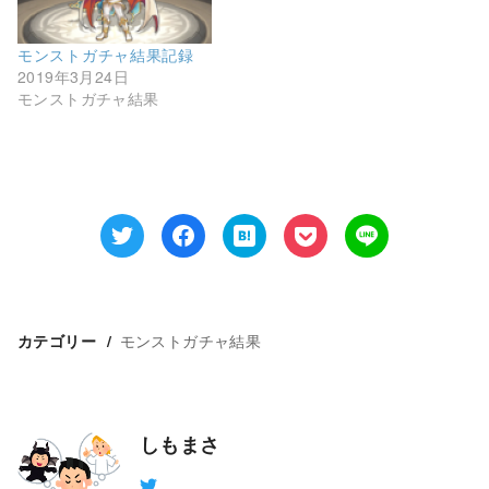
す
ウ
)
ィ
ン
ド
モンストガチャ結果記録
ウ
2019年3月24日
で
開
モンストガチャ結果
き
ま
す
)
モンストガチャ結果
カテゴリー
しもまさ