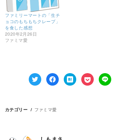
で
開
き
ま
ファミリーマートの「生チ
す
ョコのもちもちクレープ」
)
を食した感想
2020年2月26日
ファミマ愛
ファミマ愛
カテゴリー
しもまさ