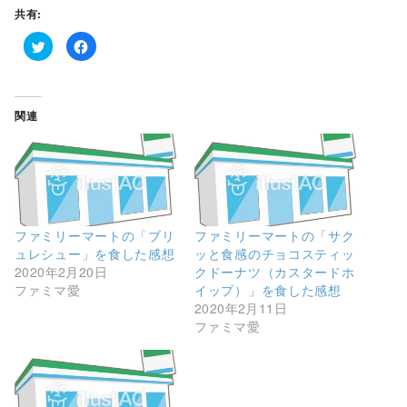
共有:
ク
F
リ
a
ッ
c
ク
e
し
b
て
o
T
o
関連
w
k
i
で
t
共
t
有
e
す
r
る
で
に
共
は
有
ク
(
リ
新
ッ
ファミリーマートの「ブリ
ファミリーマートの「サク
し
ク
い
し
ュレシュー」を食した感想
ッと食感のチョコスティッ
ウ
て
2020年2月20日
クドーナツ（カスタードホ
ィ
く
ン
だ
ファミマ愛
イップ）」を食した感想
ド
さ
ウ
い
2020年2月11日
で
(
ファミマ愛
開
新
き
し
ま
い
す
ウ
)
ィ
ン
ド
ウ