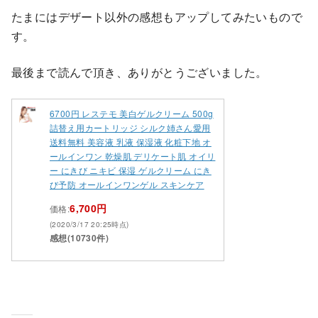
たまにはデザート以外の感想もアップしてみたいもので
す。
最後まで読んで頂き、ありがとうございました。
6700円 レステモ 美白ゲルクリーム 500g
詰替え用カートリッジ シルク姉さん愛用
送料無料 美容液 乳液 保湿液 化粧下地 オ
ールインワン 乾燥肌 デリケート肌 オイリ
ー にきび ニキビ 保湿 ゲルクリーム にき
び予防 オールインワンゲル スキンケア
6,700円
価格:
(2020/3/17 20:25時点)
感想(10730件)